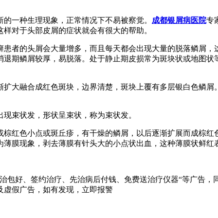
新的一种生理现象，正常情况下不易被察觉。
成都银屑病医院
专
这样对于头部皮屑的症状就会有很大的帮助。
癣患者的头屑会大量增多，而且每天都会出现大量的脱落鳞屑，
消退期鳞屑较厚，易脱落。处于静止期皮损常为斑块状或地图状
渐扩大融合成红色斑块，边界清楚，斑块上覆有多层银白色鳞屑
出现束状发，形状呈束状，称为束状发。
或棕红色小点或斑丘疹，有干燥的鳞屑，以后逐渐扩展而成棕红
为薄膜现象，剥去薄膜有针头大的小点状出血，这种薄膜状鲜红
治包好、签约治疗、先治病后付钱、免费送治疗仪器“等广告，同
及虚假广告，如有发现，立即报警