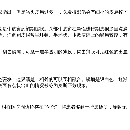
家指出，但是当头皮屑过多时，头发根部仍会有细小的皮屑掉下
这是牛皮癣的初期症状。头部牛皮癣在急性进行期皮损多呈点滴
等。消退朔皮损常呈环状、半环状。少数皮疹上的鳞屑较厚，有
。刮去鳞屑，可见一层半透明的薄膜，揭去薄膜可见红色的出血
色斑块，边界清楚，相邻的可以互相融合。鳞屑是银白色，逐渐
表面有点状出血的情况被称为奥斯匹兹现象。
时在医院周边还存在“医托”，将患者骗到一些黑诊所，导致无