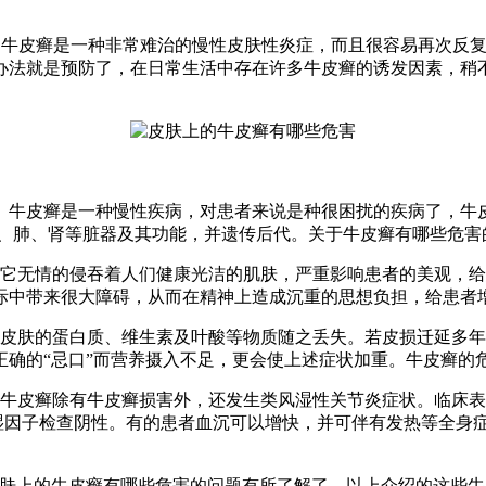
知，牛皮癣是一种非常难治的慢性皮肤性炎症，而且很容易再次反
办法就是预防了，在日常生活中存在许多牛皮癣的诱发因素，稍
。牛皮癣是一种慢性疾病，对患者来说是种很困扰的疾病了，牛皮
肝、肺、肾等脏器及其功能，并遗传后代。关于牛皮癣有哪些危害
但它无情的侵吞着人们健康光洁的肌肤，严重影响患者的美观，
际中带来很大障碍，从而在精神上造成沉重的思想负担，给患者
成皮肤的蛋白质、维生素及叶酸等物质随之丢失。若皮损迁延多
正确的“忌口”而营养摄入不足，更会使上述症状加重。牛皮癣的
型牛皮癣除有牛皮癣损害外，还发生类风湿性关节炎症状。临床
湿因子检查阴性。有的患者血沉可以增快，并可伴有发热等全身
皮肤上的牛皮癣有哪些危害的问题有所了解了，以上介绍的这些