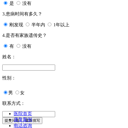
是
没有
3.患病时间有多久？
刚发现
半年内
1年以上
4.是否有家族遗传史？
有
没有
姓名：
性别：
男
女
联系方式：
医院首页
康复案例
电话咨询