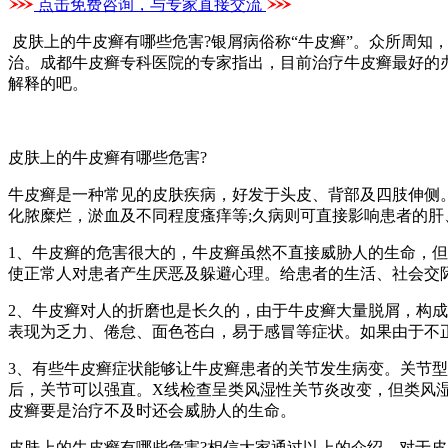
点击免费咨询，与专家直接交流
皮肤上的牛皮癣有哪些危害?银屑病俗称“牛皮癣”。众所周
治。成都牛皮癣专科医院的专家指出，目前治疗牛皮癣最好的
解释的吧。
皮肤上的牛皮癣有哪些危害?
牛皮癣是一种常见的皮肤疾病，好发于头皮、背部及四肢伸侧
化脓糜烂，淤血及不同程度瘙痒等;久病则可直接影响患者的
1、牛皮癣的危害很大的，牛皮癣虽然不直接威胁人的生命，
使正常人对患者产生厌恶及躲避心理。给患者的生活、社会交
2、牛皮癣对人的折磨也是长久的，由于牛皮癣大量脱屑，构
表现为乏力、倦怠、面色苍白，易于感冒等症状。如果由于不
3、有些牛皮癣症状能够让牛皮癣患者的关节发生病变。关节
后，关节可以强直。X线检查呈类风湿性关节炎改变，但类风
皮癣要是治疗不及时还会威胁人的生命。
皮肤上的牛皮癣有哪些危害?相信大家通过以上的介绍，对于