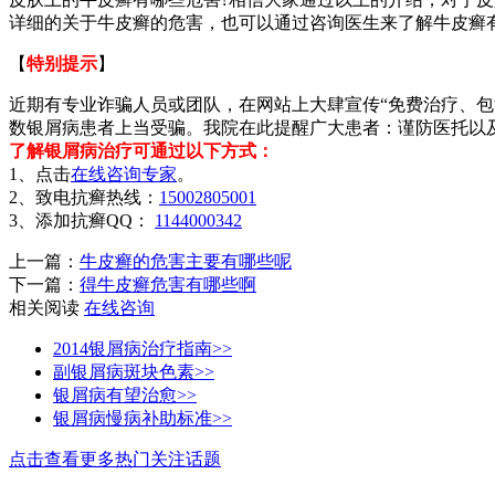
详细的关于牛皮癣的危害，也可以通过咨询医生来了解牛皮癣
【
特别提示
】
近期有专业诈骗人员或团队，在网站上大肆宣传“免费治疗、包
数银屑病患者上当受骗。我院在此提醒广大患者：谨防医托以
了解银屑病治疗可通过以下方式：
1、点击
在线咨询专家
。
2、致电抗癣热线：
15002805001
3、添加抗癣QQ：
1144000342
上一篇：
牛皮癣的危害主要有哪些呢
下一篇：
得牛皮癣危害有哪些啊
相关阅读
在线咨询
2014银屑病治疗指南>>
副银屑病斑块色素>>
银屑病有望治愈>>
银屑病慢病补助标准>>
点击查看更多热门关注话题