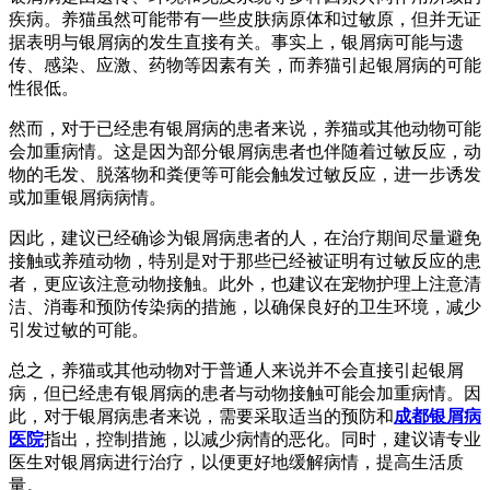
疾病。养猫虽然可能带有一些皮肤病原体和过敏原，但并无证
据表明与银屑病的发生直接有关。事实上，银屑病可能与遗
传、感染、应激、药物等因素有关，而养猫引起银屑病的可能
性很低。
然而，对于已经患有银屑病的患者来说，养猫或其他动物可能
会加重病情。这是因为部分银屑病患者也伴随着过敏反应，动
物的毛发、脱落物和粪便等可能会触发过敏反应，进一步诱发
或加重银屑病病情。
因此，建议已经确诊为银屑病患者的人，在治疗期间尽量避免
接触或养殖动物，特别是对于那些已经被证明有过敏反应的患
者，更应该注意动物接触。此外，也建议在宠物护理上注意清
洁、消毒和预防传染病的措施，以确保良好的卫生环境，减少
引发过敏的可能。
总之，养猫或其他动物对于普通人来说并不会直接引起银屑
病，但已经患有银屑病的患者与动物接触可能会加重病情。因
此，对于银屑病患者来说，需要采取适当的预防和
成都银屑病
医院
指出，控制措施，以减少病情的恶化。同时，建议请专业
医生对银屑病进行治疗，以便更好地缓解病情，提高生活质
量。