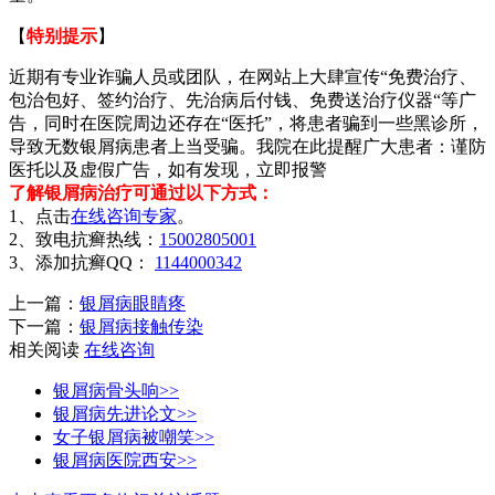
【
特别提示
】
近期有专业诈骗人员或团队，在网站上大肆宣传“免费治疗、
包治包好、签约治疗、先治病后付钱、免费送治疗仪器“等广
告，同时在医院周边还存在“医托”，将患者骗到一些黑诊所，
导致无数银屑病患者上当受骗。我院在此提醒广大患者：谨防
医托以及虚假广告，如有发现，立即报警
了解银屑病治疗可通过以下方式：
1、点击
在线咨询专家
。
2、致电抗癣热线：
15002805001
3、添加抗癣QQ：
1144000342
上一篇：
银屑病眼睛疼
下一篇：
银屑病接触传染
相关阅读
在线咨询
银屑病骨头响>>
银屑病先进论文>>
女子银屑病被嘲笑>>
银屑病医院西安>>